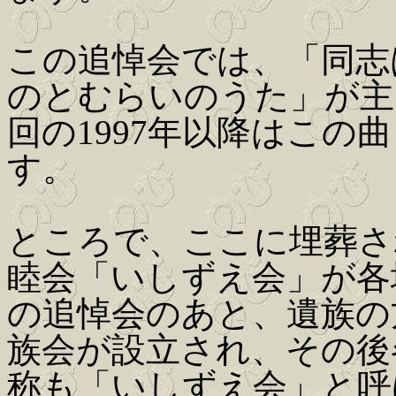
この追悼会では、「同志
のとむらいのうた」が主
回の1997年以降はこ
す。
ところで、ここに埋葬さ
睦会「いしずえ会」が各地
の追悼会のあと、遺族の
族会が設立され、その後
称も「いしずえ会」と呼