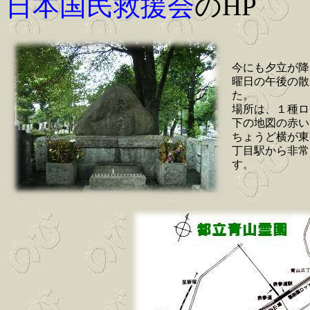
日本国民救援会
のHP
今にも夕立が降
曜日の午後の散
た。
場所は、１種ロ1
下の地図の赤い
ちょうど横が東
丁目駅から非常
す。