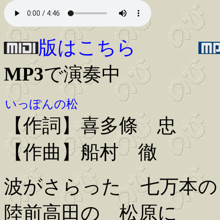
版はこちら
MP3
で演奏中
いっぽんの松
【作詞】喜多條 忠
【作曲】船村 徹
波がさらった 七万本の
陸前高田の 松原に