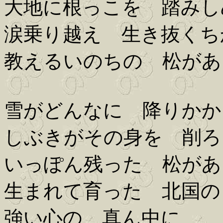
大地に根っこを 踏みし
涙乗り越え 生き抜くち
教えるいのちの 松があ
雪がどんなに 降りかか
しぶきがその身を 削ろ
いっぽん残った 松があ
生まれて育った 北国の
強い心の 真ん中に