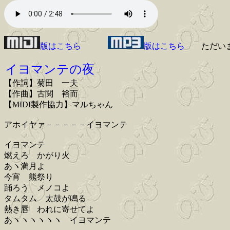
版はこちら
版はこちら
ただい
イヨマンテの夜
【作詞】菊田 一夫
【作曲】古関 裕而
【MIDI製作協力】マルちゃん
アホイヤァ－－－－－イヨマンテ
イヨマンテ
燃えろ かがり火
あヽ満月よ
今宵 熊祭り
踊ろう メノコよ
タムタム 太鼓が鳴る
熱き唇 われに寄せてよ
あヽヽヽヽヽヽ イヨマンテ