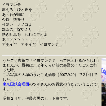
イヨマンテ
燃えろ ひと夜を
あヽわが胸に
今宵 熊祭り
可愛い メノコよ
部落の 掟やぶり
熱き吐息を われに与えよ
あヽヽヽヽヽヽ
アホイヤ アホイヤ イヨマンテ
うたごえ喫茶で「イヨマンテ？」って思われるかもしれ
ませんが、最初は、２年くらい前の秦野のうたごえに行
った時。
この写真の大塚のうたごえ酒場（2007.9.20）で２回目で
した。
東京国鉄合唱団
のツルさんのお得意のうたということで
す。
昭和２４年、伊藤久男のヒット曲です。