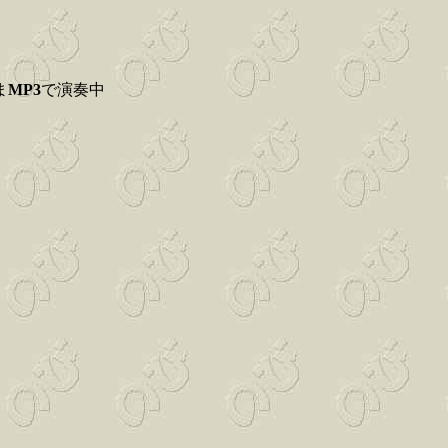
ま
MP3
で演奏中