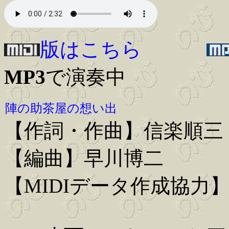
版はこちら
MP3
で演奏中
陣の助茶屋の想い出
【作詞・作曲】信楽順三
【編曲】早川博二
【MIDIデータ作成協力】Iwa