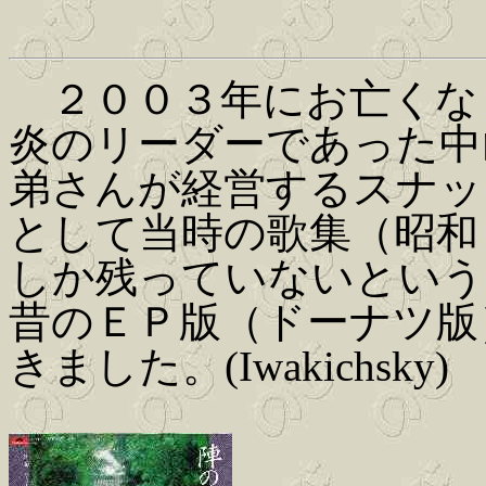
２００３年にお亡くな
炎のリーダーであった中
弟さんが経営するスナッ
として当時の歌集（昭和
しか残っていないという
昔のＥＰ版（ドーナツ版
きました。(Iwakichsky)