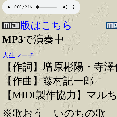
版はこちら
MP3
で演奏中
人生マーチ
【作詞】増原彬陽・寺澤
【作曲】藤村記一郎
【MIDI製作協力】マル
※歌おう いのちの歌