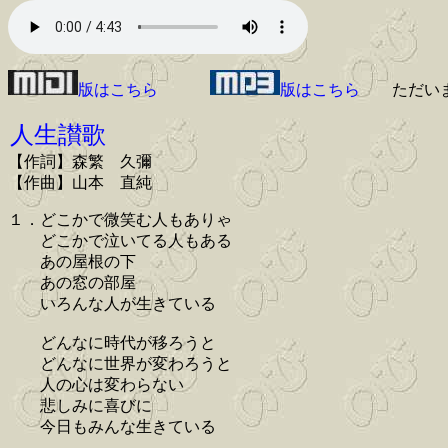
版はこちら
版はこちら
ただい
人生讃歌
【作詞】森繁 久彌
【作曲】山本 直純
１．どこかで微笑む人もありゃ
どこかで泣いてる人もある
あの屋根の下
あの窓の部屋
いろんな人が生きている
どんなに時代が移ろうと
どんなに世界が変わろうと
人の心は変わらない
悲しみに喜びに
今日もみんな生きている