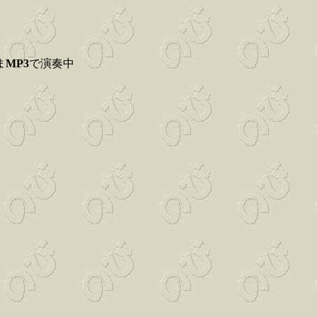
ま
MP3
で演奏中