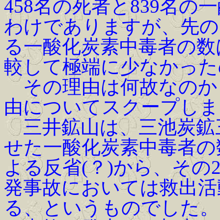
458名の死者と839名
わけでありますが、先の
る一酸化炭素中毒者の数
較して極端に少なかった
その理由は何故なのか？
由についてスクープしま
三井鉱山は、三池炭鉱
せた一酸化炭素中毒者の
よる反省(？)から、そ
発事故においては救出活
る、というものでした。