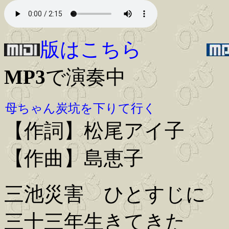
版はこちら
MP3
で演奏中
母ちゃん炭坑を下りて行く
【作詞】松尾アイ子
【作曲】島恵子
三池災害 ひとすじに
三十三年生きてきた