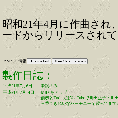
昭和21年4月に作曲され
ードからリリースされて
JASRAC情報
製作日誌：
平成21年7月6日
歌詞のみ
平成21年7月14日
MIDIをアップ。
前奏とEndingはYouTubeで川田正
三番できれいなハーモニーで歌ってます