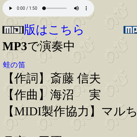
版はこちら
MP3
で演奏中
蛙の笛
【作詞】斎藤 信夫
【作曲】海沼 実
【MIDI製作協力】マル