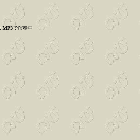
ま
MP3
で演奏中