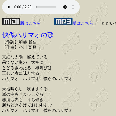
版はこちら
版はこちら
ただい
快傑ハリマオの歌
【作詞】加藤 省吾
【作曲】小川 寛興
真紅な太陽 燃えている
果てない南の 大空に
とどろきわたる 雄叫びは
正しい者に味方する
ハリマオ ハリマオ 僕らのハリマオ
天地鳴らし 吹きまくる
嵐の中も まっしぐら
怒濤も岩も うち砕き
勝ちどきあげておしすすむ
ハリマオ ハリマオ 僕らのハリマオ