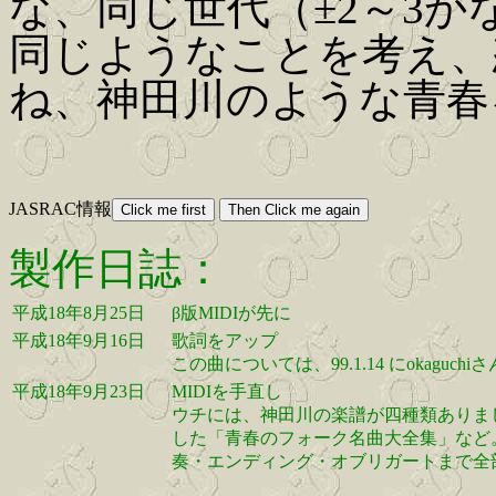
な、同じ世代（±2～3か
同じようなことを考え、
ね、神田川のような青春
JASRAC情報
製作日誌：
平成18年8月25日
β版MIDIが先に
平成18年9月16日
歌詞をアップ
この曲については、99.1.14 にoka
平成18年9月23日
MIDIを手直し
ウチには、神田川の楽譜が四種類ありまし
した「青春のフォーク名曲大全集」など。
奏・エンディング・オブリガートまで全