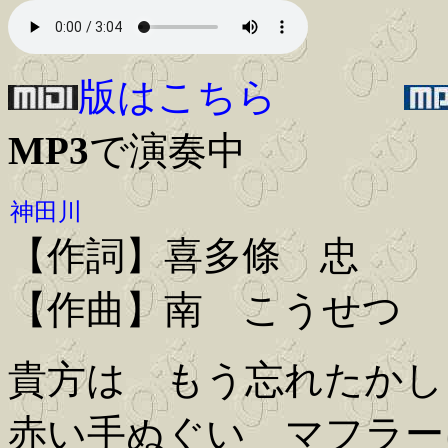
版はこちら
MP3
で演奏中
神田川
【作詞】喜多條 忠
【作曲】南 こうせつ
貴方は もう忘れたかし
赤い手ぬぐい マフラー