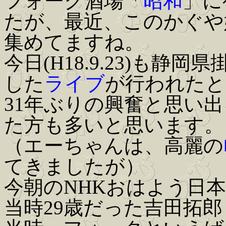
フォーク酒場「
昭和
」に
たが、最近、このかぐや
集めてますね。
今日(H18.9.23)も静
した
ライブ
が行われたと
31年ぶりの興奮と思い
た方も多いと思います。
（エーちゃんは、高麗の
てきましたが）
今朝のNHKおはよう日
当時29歳だった吉田拓郎