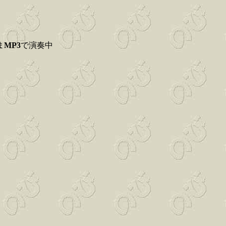
ま
MP3
で演奏中