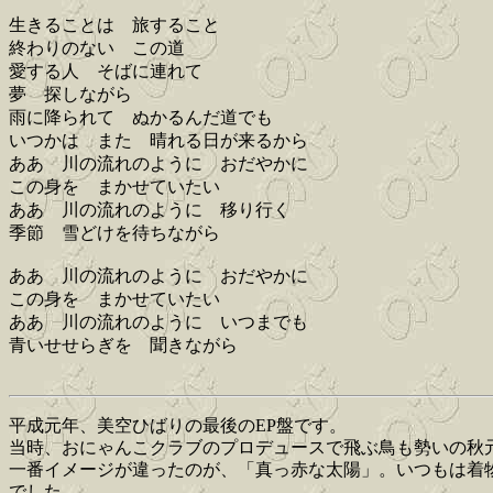
生きることは 旅すること
終わりのない この道
愛する人 そばに連れて
夢 探しながら
雨に降られて ぬかるんだ道でも
いつかは また 晴れる日が来るから
ああ 川の流れのように おだやかに
この身を まかせていたい
ああ 川の流れのように 移り行く
季節 雪どけを待ちながら
ああ 川の流れのように おだやかに
この身を まかせていたい
ああ 川の流れのように いつまでも
青いせせらぎを 聞きながら
平成元年、美空ひばりの最後のEP盤です。
当時、おにゃんこクラブのプロデュースで飛ぶ鳥も勢いの秋
一番イメージが違ったのが、「真っ赤な太陽」。いつもは着
でした。