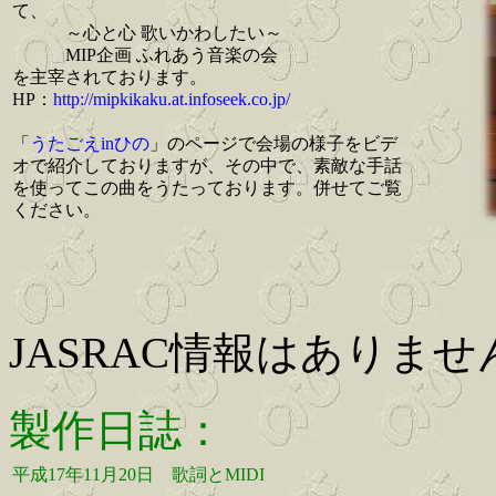
て、
～心と心 歌いかわしたい～
MIP企画 ふれあう音楽の会
を主宰されております。
HP：
http://mipkikaku.at.infoseek.co.jp/
「
うたごえinひの
」のページで会場の様子をビデ
オで紹介しておりますが、その中で、素敵な手話
を使ってこの曲をうたっております。併せてご覧
ください。
JASRAC情報はありませ
製作日誌：
平成17年11月20日
歌詞とMIDI