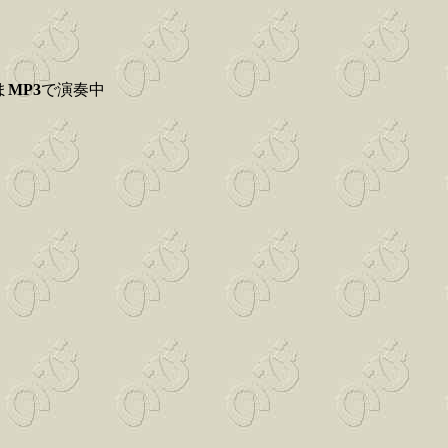
ま
MP3
で演奏中