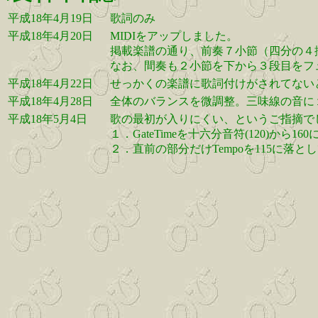
平成18年4月19日
歌詞のみ
平成18年4月20日
MIDIをアップしました。
掲載楽譜の通り、前奏７小節（四分の４
なお、間奏も２小節を下から３段目をフ
平成18年4月22日
せっかくの楽譜に歌詞付けがされてない
平成18年4月28日
全体のバランスを微調整。三味線の音に
平成18年5月4日
歌の最初が入りにくい、というご指摘で
１．GateTimeを十六分音符(120)から
２．直前の部分だけTempoを115に落と