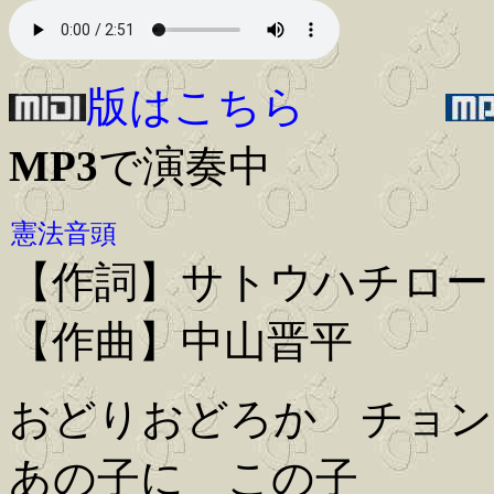
版はこちら
MP3
で演奏中
憲法音頭
【作詞】サトウハチロー
【作曲】中山晋平
おどりおどろか チョン
あの子に この子