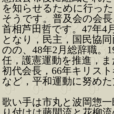
を知らせるために行った
そうです。普及会の会長
首相芦田哲です。47年
となり，民主，国民協同
のの、48年2月総辞職。
任，護憲運動を推進，ま
初代会長，66年キリス
など，平和運動に努めた
歌い手は市丸と波岡惣一
り付けは藤間流と花柳流