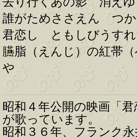
去り行くあの影 消えゆ
誰がためささえん つか
君恋し ともしびうすれ
臙脂（えんじ）の紅帯（
や
昭和４年公開の映画「君
が歌っています。
昭和３６年、フランク永