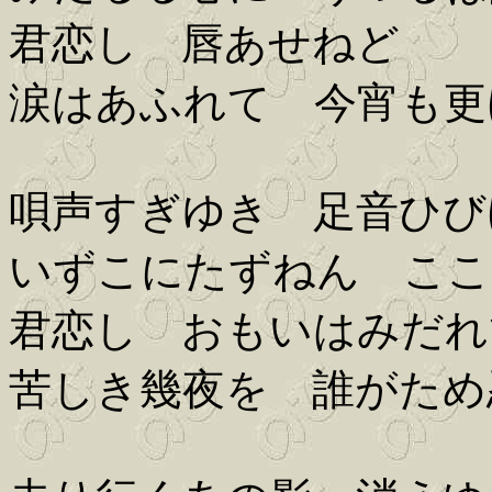
君恋し 唇あせねど
涙はあふれて 今宵も更
唄声すぎゆき 足音ひび
いずこにたずねん ここ
君恋し おもいはみだれ
苦しき幾夜を 誰がため