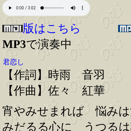
版はこちら
MP3
で演奏中
君恋し
【作詞】時雨 音羽
【作曲】佐々 紅華
宵やみせまれば 悩みは
みだるる心に うつるは