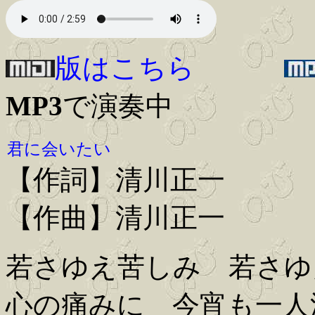
版はこちら
MP3
で演奏中
君に会いたい
【作詞】清川正一
【作曲】清川正一
若さゆえ苦しみ 若さゆ
心の痛みに 今宵も一人