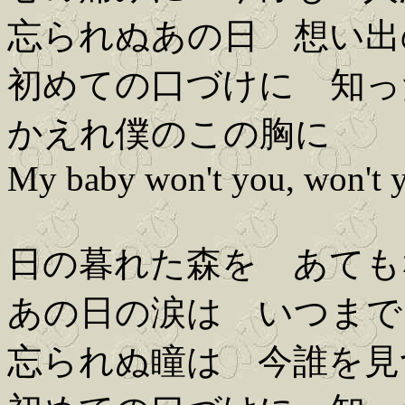
忘られぬあの日 想い出
初めての口づけに 知っ
かえれ僕のこの胸に
My baby won't you, won't y
日の暮れた森を あても
あの日の涙は いつまで
忘られぬ瞳は 今誰を見