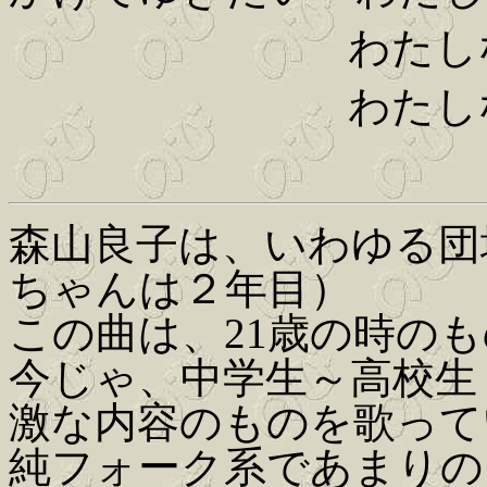
わたしな
わたしな
森山良子は、いわゆる団
ちゃんは２年目）
この曲は、21歳の時の
今じゃ、中学生～高校生
激な内容のものを歌って
純フォーク系であまりの