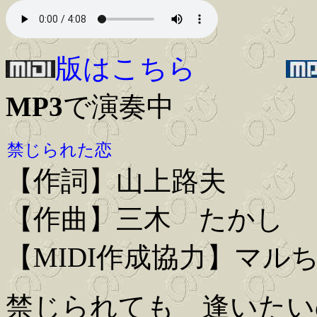
版はこちら
MP3
で演奏中
禁じられた恋
【作詞】山上路夫
【作曲】三木 たかし
【MIDI作成協力】マル
禁じられても 逢いたい