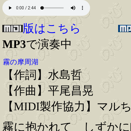
版はこちら
MP3
で演奏中
霧の摩周湖
【作詞】水島哲
【作曲】平尾昌晃
【MIDI製作協力】マル
霧に抱かれて しずかに