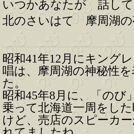
いつかあなたが 話して
北のさいはて 摩周湖の
昭和41年12月にキング
唱は、摩周湖の神秘性を
た。
昭和45年8月に、「の
乗って北海道一周をした
けど、売店のスピーカー
れてましたね。