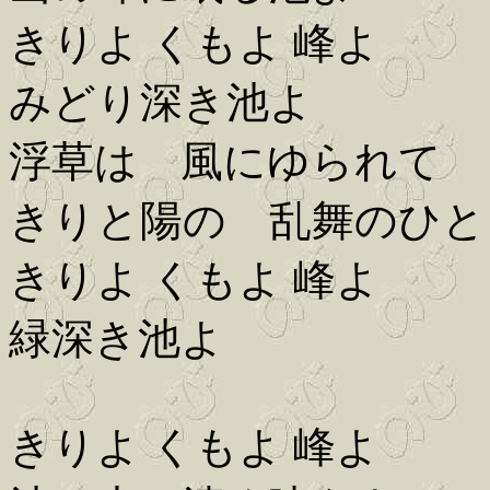
きりよ くもよ 峰よ
みどり深き池よ
浮草は 風にゆられて
きりと陽の 乱舞のひと
きりよ くもよ 峰よ
緑深き池よ
きりよ くもよ 峰よ