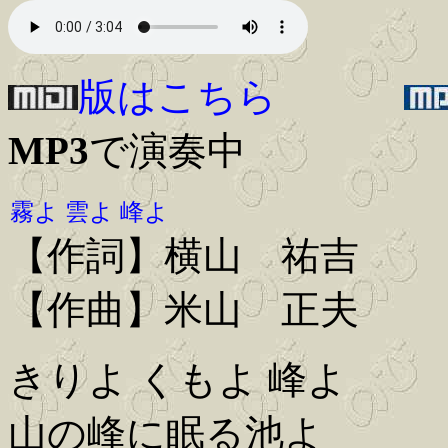
版はこちら
MP3
で演奏中
霧よ 雲よ 峰よ
【作詞】横山 祐吉
【作曲】米山 正夫
きりよ くもよ 峰よ
山の峰に眠る池よ