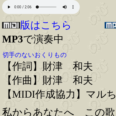
版はこちら
MP3
で演奏中
切手のないおくりもの
【作詞】財津 和夫
【作曲】財津 和夫
【MIDI作成協力】マル
私からあなたへ この歌