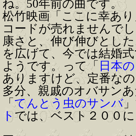
ね。50年前の曲です。
松竹映画「ここに幸あり
コードが売れませんでし
康さと、伸び伸びとした
を広げて、今では結婚式
ようです。って「
日本の
ありますけど、定番なの
多分、親戚のオバサンあ
「
てんとう虫のサンバ
」
ト
では、ベスト２００に