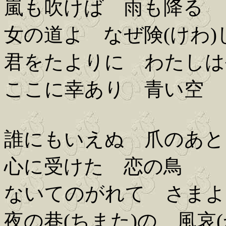
嵐も吹けば 雨も降る
女の道よ なぜ険(けわ)
君をたよりに わたしは
ここに幸あり 青い空
誰にもいえぬ 爪のあと
心に受けた 恋の鳥
ないてのがれて さまよ
夜の巷(ちまた)の 風哀(