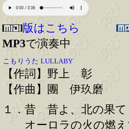
版はこちら
MP3
で演奏中
こもりうた LULLABY
【作詞】野上 彰
【作曲】團 伊玖磨
１．昔 昔よ、北の果て
オーロラの火の燃え