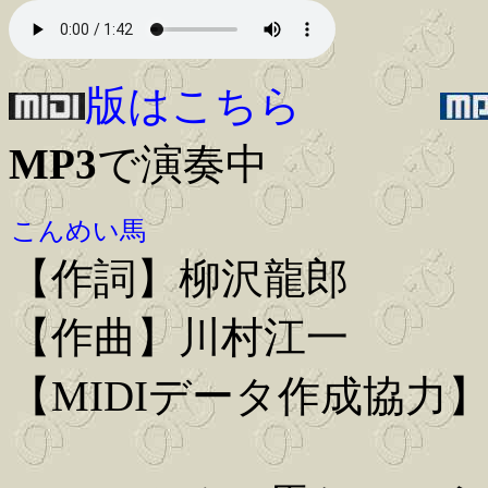
版はこちら
MP3
で演奏中
こんめい馬
【作詞】柳沢龍郎
【作曲】川村江一
【MIDIデータ作成協力