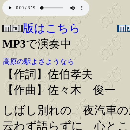
版はこちら
MP3
で演奏中
高原の駅よさようなら
【作詞】佐伯孝夫
【作曲】佐々木 俊一
しばし別れの 夜汽車の
云わず語らずに 心とこ