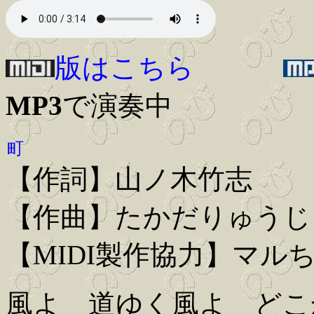
版はこちら
MP3
で演奏中
町
【作詞】山ノ木竹志
【作曲】たかだりゅうじ
【MIDI製作協力】マル
風よ 道ゆく風よ どこ