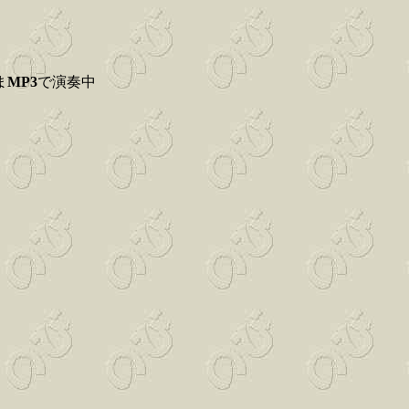
ま
MP3
で演奏中