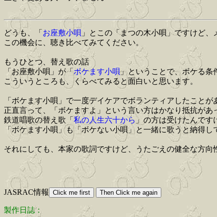
どうも、「
お座敷小唄
」とこの「まつの木小唄」ですけど、
この機会に、聴き比べてみてください。
もうひとつ、替え歌の話
「お座敷小唄」が「
ボケます小唄
」ということで、ボケる条
こういうところも、くらべてみると面白いと思います。
「ボケます小唄」で一度デイケアでボランティアしたことが
正直言って、「ボケますよ」という言い方はかなり抵抗があ
鉄道唱歌の替え歌「
私の人生六十から
」の方は受けたんです
「ボケます小唄」も「ボケない小唄」と一緒に歌うと納得し
それにしても、本家の歌詞ですけど、うたごえの健全な方向
JASRAC情報
製作日誌：