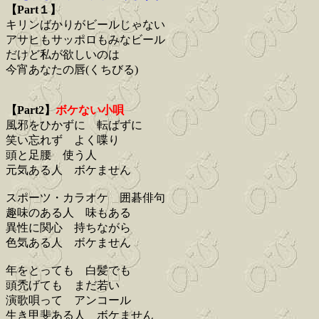
【Part１】
キリンばかりがビールじゃない
アサヒもサッポロもみなビール
だけど私が欲しいのは
今宵あなたの唇(くちびる)
【Part2】
ボケない小唄
風邪をひかずに 転ばずに
笑い忘れず よく喋り
頭と足腰 使う人
元気ある人 ボケません
スポーツ・カラオケ 囲碁俳句
趣味のある人 味もある
異性に関心 持ちながら
色気ある人 ボケません
年をとっても 白髪でも
頭禿げても まだ若い
演歌唄って アンコール
生き甲斐ある人 ボケません