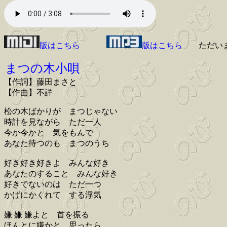
版はこちら
版はこちら
ただい
まつの木小唄
【作詞】藤田まさと
【作曲】不詳
松の木ばかりが まつじゃない
時計を見ながら ただ一人
今か今かと 気をもんで
あなた待つのも まつのうち
好き好き好きよ みんな好き
あなたのすること みんな好き
好きでないのは ただ一つ
かげにかくれて する浮気
嫌 嫌 嫌よと 首を振る
ほんとに嫌かと 思ったら