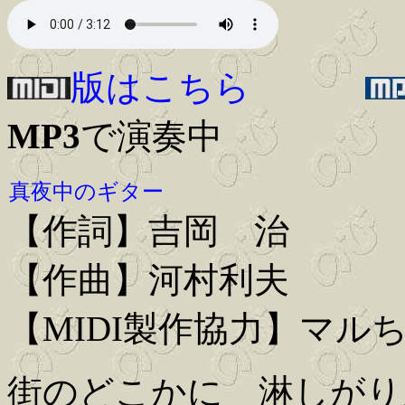
版はこちら
MP3
で演奏中
真夜中のギター
【作詞】吉岡 治
【作曲】河村利夫
【MIDI製作協力】マル
街のどこかに 淋しがり