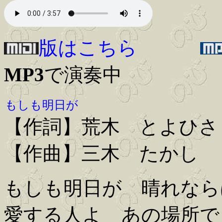
版はこちら
MP3
で演奏中
もしも明日が
【作詞】荒木 とよひさ
【作曲】三木 たかし
もしも明日が 晴れなら
愛する人よ あの場所で