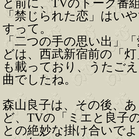
と前に、TVのトーク番
「禁じられた恋」はいや
すって。
「二つの手の思い出」「
どは、西武新宿前の「灯
も載っており、うたごえ
曲でしたね。
森山良子は、その後、あ
ど、TVの「ミエと良子
との絶妙な掛け合いでよ