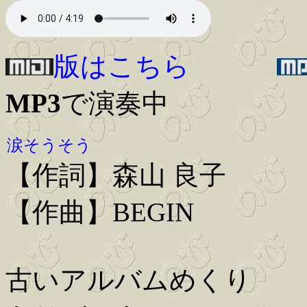
版はこちら
MP3
で演奏中
涙そうそう
【作詞】森山 良子
【作曲】BEGIN
古いアルバムめくり