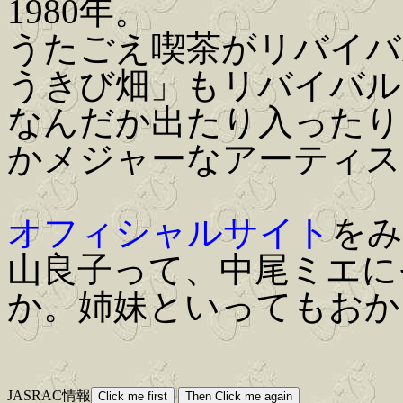
1980年。
うたごえ喫茶がリバイバ
うきび畑」もリバイバル
なんだか出たり入ったり
かメジャーなアーティス
オフィシャルサイト
をみ
山良子って、中尾ミエに
か。姉妹といってもおか
JASRAC情報