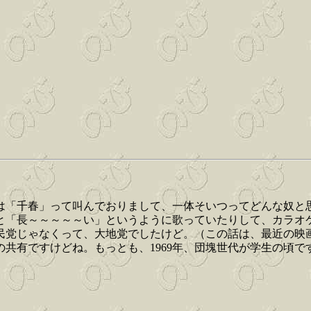
は「千春」って叫んでおりまして、一体そいつってどんな奴と
と「長～～～～～い」というように歌っていたりして、カラオ
友民党じゃなくって、大地党でしたけど。（この話は、最近の映
共有ですけどね。もっとも、1969年、団塊世代が学生の頃で