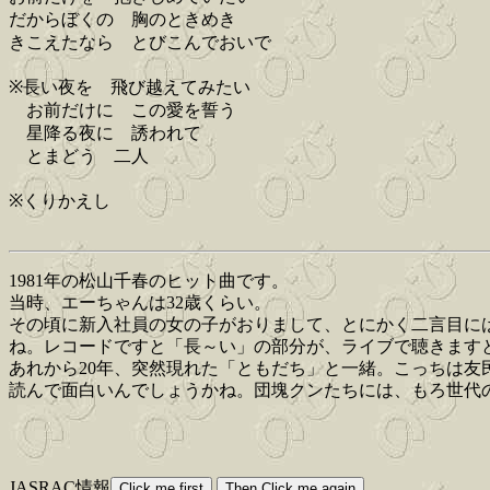
だからぼくの 胸のときめき
きこえたなら とびこんでおいで
※長い夜を 飛び越えてみたい
お前だけに この愛を誓う
星降る夜に 誘われて
とまどう 二人
※くりかえし
1981年の松山千春のヒット曲です。
当時、エーちゃんは32歳くらい。
その頃に新入社員の女の子がおりまして、とにかく二言目に
ね。レコードですと「長～い」の部分が、ライブで聴きます
あれから20年、突然現れた「ともだち」と一緒。こっちは
読んで面白いんでしょうかね。団塊クンたちには、もろ世代の
JASRAC情報