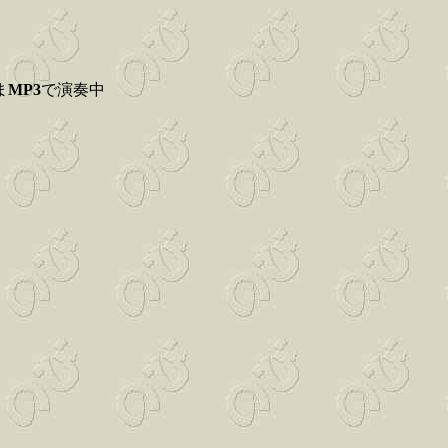
ま
MP3
で演奏中