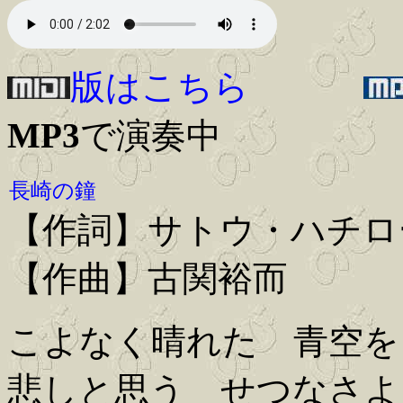
版はこちら
MP3
で演奏中
長崎の鐘
【作詞】サトウ・ハチロ
【作曲】古関裕而
こよなく晴れた 青空を
悲しと思う せつなさよ