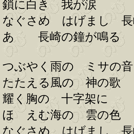
鎖に白き 我が涙
なぐさめ はげまし 長
あゝ 長崎の鐘が鳴る
つぶやく雨の ミサの音
たたえる風の 神の歌
耀く胸の 十字架に
ほゝえむ海の 雲の色
なぐさめ はげまし 長