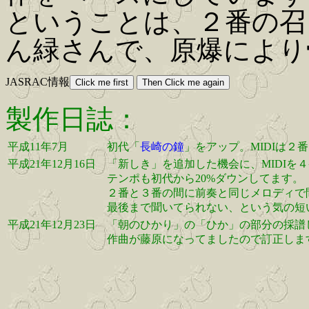
ということは、２番の召
ん緑さんで、原爆により
JASRAC情報
製作日誌：
平成11年7月
初代「
長崎の鐘
」をアップ。MIDIは２
平成21年12月16日
「新しき」を追加した機会に、MIDIを
テンポも初代から20%ダウンしてます。
２番と３番の間に前奏と同じメロディで
最後まで聞いてられない、という気の短
平成21年12月23日
「朝のひかり」の「ひか」の部分の採譜
作曲が藤原になってましたので訂正しま