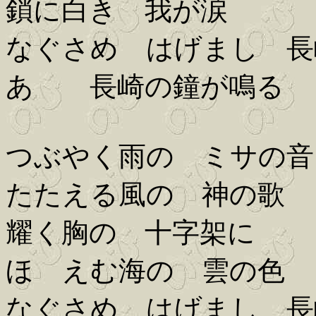
鎖に白き 我が涙
なぐさめ はげまし 長
あゝ 長崎の鐘が鳴る
つぶやく雨の ミサの音
たたえる風の 神の歌
耀く胸の 十字架に
ほゝえむ海の 雲の色
なぐさめ はげまし 長