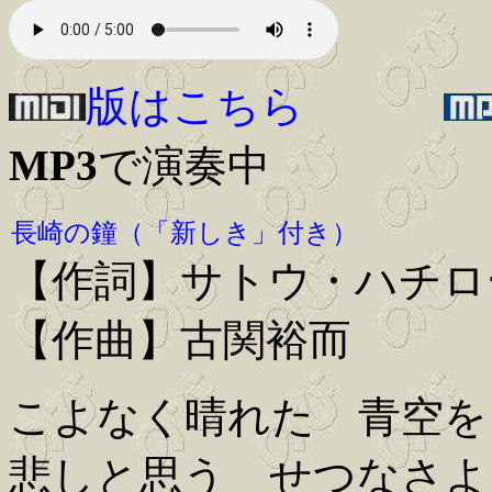
版はこちら
MP3
で演奏中
長崎の鐘（「新しき」付き）
【作詞】サトウ・ハチロ
【作曲】古関裕而
こよなく晴れた 青空を
悲しと思う せつなさよ