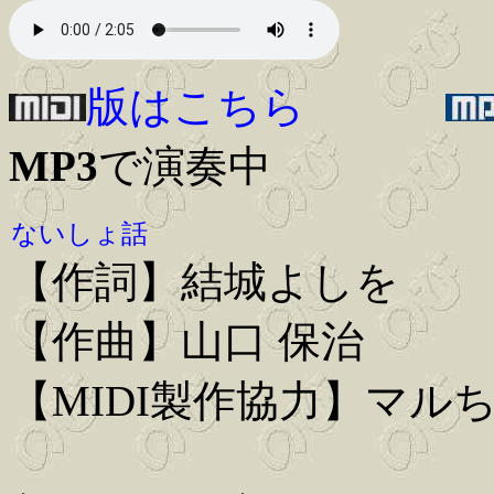
版はこちら
MP3
で演奏中
ないしょ話
【作詞】結城よしを
【作曲】山口 保治
【MIDI製作協力】マル