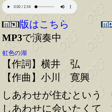
版はこちら
MP3
で演奏中
虹色の湖
【作詞】横井 弘
【作曲】小川 寛興
しあわせが住むという 
しあわせに会いたくて 