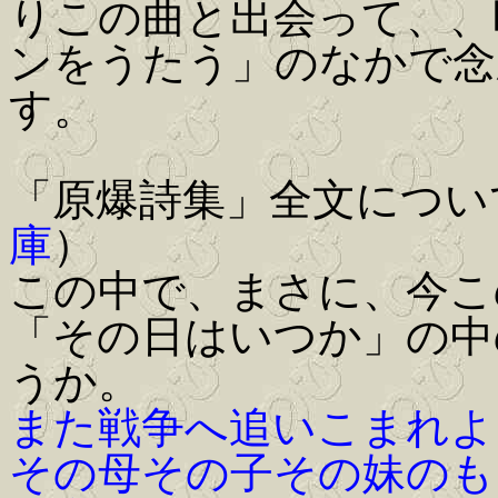
りこの曲と出会って、、昨
ンをうたう」のなかで念
す。
「原爆詩集」全文につい
庫
）
この中で、まさに、今こ
「その日はいつか」の中
うか。
また戦争へ追いこまれよ
その母その子その妹のも