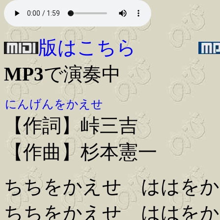
版はこちら
MP3
で演奏中
にんげんをかえせ
【作詞】峠三吉
【作曲】杉本憲一
ちちをかえせ ははをか
ちちをかえせ ははをか