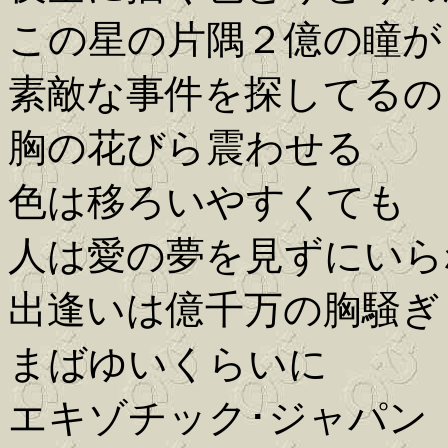
この星の片隅２億の瞳が
素敵な事件を探してるの
胸の花びら震わせる
色は移ろいやすくても
人は愛の夢を見ずにいら
出逢いは億千万の胸騒ぎ
まばゆいくらいに
エキゾチック･ジャパン