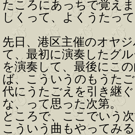
たころにあっちで覚えま
しくって、よくうたって
先日、港区主催のオヤジ
て、最初に演奏したグループが
を演奏して、最後にこの
ば、こういうのもうたご
代にうたごえを引き継ぐ
な、って思った次第。
ところで、ここでいう次
こういう曲もやってみる