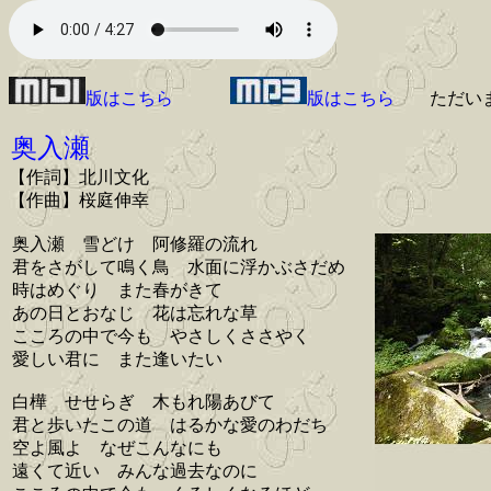
版はこちら
版はこちら
ただい
奥入瀬
【作詞】北川文化
【作曲】桜庭伸幸
奥入瀬 雪どけ 阿修羅の流れ
君をさがして鳴く鳥 水面に浮かぶさだめ
時はめぐり また春がきて
あの日とおなじ 花は忘れな草
こころの中で今も やさしくささやく
愛しい君に また逢いたい
白樺 せせらぎ 木もれ陽あびて
君と歩いたこの道 はるかな愛のわだち
空よ風よ なぜこんなにも
遠くて近い みんな過去なのに