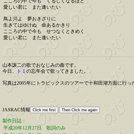
こころの中で今も くるしくなるほど
愛しい君に また逢いたい
鳥よ川よ 夢おきざりに
生きてはゆけぬ 命あるかきり
こころの中で今も せつなくときめく
愛しい君に また逢いたい
山本譲二の歌でおなじみの曲です。
今日、
トミ
の忘年会で歌ってきました。
写真は2005年にトラピックスのツアーで十和田湖方面に行っ
JASRAC情報
製作日誌：
平成20年12月27日
歌詞のみ