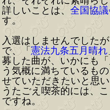
れ、それぞれに素晴らし
詳しいことは、
全国協議
す。
入選はしませんでしたが
で、「
憲法九条五月晴れ
募した曲が、いかにも「
う気概に満ちているもの
せていただきたいと思い
うたごえ喫茶的には、こ
ですね。