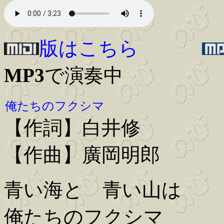
版はこちら
MP3
で演奏中
俺たちのフクシマ
【作詞】白井修
【作曲】廣岡明郎
青い海と 青い山は
俺たちのフクシマ