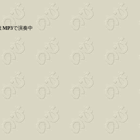
ま
MP3
で演奏中