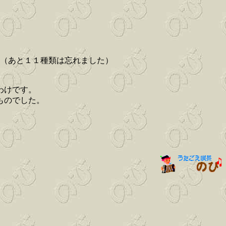
目（あと１１種類は忘れました）
わけです。
ものでした。