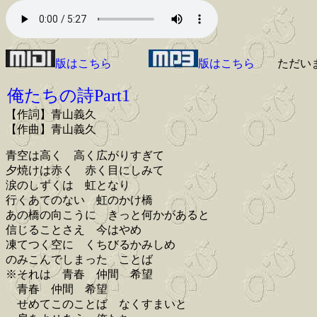
版はこちら
版はこちら
ただい
俺たちの詩Part1
【作詞】青山義久
【作曲】青山義久
青空は高く 高く広がりすぎて
夕焼けは赤く 赤く目にしみて
涙のしずくは 虹となり
行くあてのない 虹のかけ橋
あの橋の向こうに きっと何かがあると
信じることさえ 今はやめ
凍てつく空に くちびるかみしめ
のみこんでしまった ことば
※それは 青春 仲間 希望
青春 仲間 希望
せめてこのことば なくすまいと