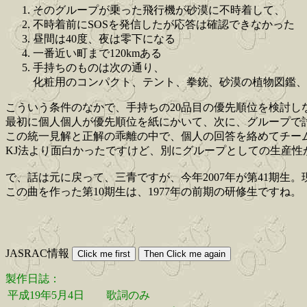
そのグループが乗った飛行機が砂漠に不時着して、
不時着前にSOSを発信したが応答は確認できなかった
昼間は40度、夜は零下になる
一番近い町まで120kmある
手持ちのものは次の通り、
化粧用のコンパクト、テント、拳銃、砂漠の植物図鑑、
こういう条件のなかで、手持ちの20品目の優先順位を検討し
最初に個人個人が優先順位を紙にかいて、次に、グループで
この統一見解と正解の乖離の中で、個人の回答を絡めてチー
KJ法より面白かったですけど、別にグループとしての生産性
で、話は元に戻って、三青ですが、今年2007年が第41期生
この曲を作った第10期生は、1977年の前期の研修生ですね。
JASRAC情報
製作日誌：
平成19年5月4日
歌詞のみ