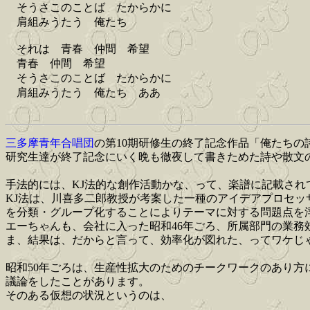
そうさこのことば たからかに
肩組みうたう 俺たち
それは 青春 仲間 希望
青春 仲間 希望
そうさこのことば たからかに
肩組みうたう 俺たち ああ
三多摩青年合唱団
の第10期研修生の終了記念作品「俺たちの
研究生達が終了記念にいく晩も徹夜して書きためた詩や散文
手法的には、KJ法的な創作活動かな、って、楽譜に記載され
KJ法は、川喜多二郎教授が考案した一種のアイデアプロセ
を分類・グループ化することによりテーマに対する問題点を
エーちゃんも、会社に入った昭和46年ごろ、所属部門の業務
ま、結果は、だからと言って、効率化が図れた、ってワケじ
昭和50年ごろは、生産性拡大のためのチークワークのあり方
議論をしたことがあります。
そのある仮想の状況というのは、