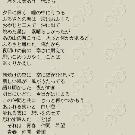
肩をよせあう 俺たち
夕日に輝く 瞳の中にうつる
ふるさとの海は 海はおふくろ
おやじと二人で 沖に出て
眺めた星は 素晴らしかったが
あの山の向こうに きっと何かがあると
ふるさと離れた 俺だから
夜明けの前の 寒さに耐えて
思いこめつぶやく ことば
※くりかえし
朝焼けの空に 空に鐘がひびいて
新しい風が 風がうたってる
語り明かした 夜がすぎ
明日にいどむ 今日がはじまる
この仲間と共に きっと何かつかもう
あふれる笑いと 白い息
流れる雲に 想いをのせて
思わず叫んだ ことば
それは 青春 仲間 希望
青春 仲間 希望