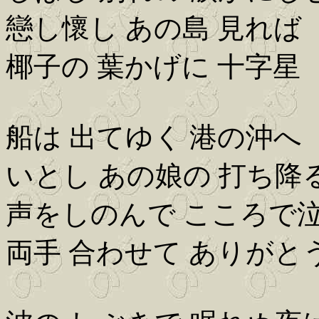
戀し懷し あの島 見れば
椰子の 葉かげに 十字星
船は 出てゆく 港の沖へ
いとし あの娘の 打ち降
声をしのんで こころで
両手 合わせて ありがと