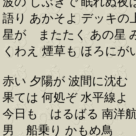
波の しぶきで 眠れぬ夜
語り あかそよ デッキの
星が またたく あの星 
くわえ 煙草も ほろにが
赤い 夕陽が 波間に沈む
果ては 何処ぞ 水平線よ
今日も はるばる 南洋
男 船乗り かもめ鳥