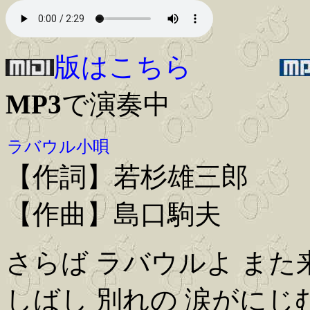
版はこちら
MP3
で演奏中
ラバウル小唄
【作詞】若杉雄三郎
【作曲】島口駒夫
さらば ラバウルよ また
しばし 別れの 涙がにじ