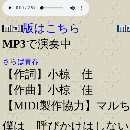
版はこちら
MP3
で演奏中
さらば青春
【作詞】小椋 佳
【作曲】小椋 佳
【MIDI製作協力】マル
僕は 呼びかけはしない