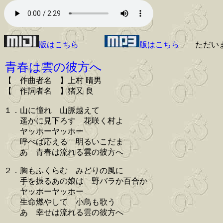
版はこちら
版はこちら
ただい
青春は雲の彼方へ
【 作曲者名 】上村 晴男
【 作詞者名 】猪又 良
１．山に憧れ 山脈越えて
遥かに見下ろす 花咲く村よ
ヤッホーヤッホー
呼べば応える 明るいこだま
あゝ青春は流れる雲の彼方へ
２．胸もふくらむ みどりの風に
手を振るあの娘は 野バラか百合か
ヤッホーヤッホー
生命燃やして 小鳥も歌う
あゝ幸せは流れる雲の彼方へ