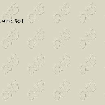
ま
MP3
で演奏中