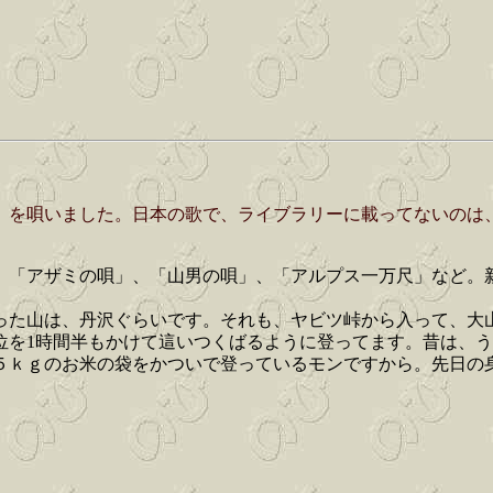
、を唄いました。日本の歌で、ライブラリーに載ってないのは
、「アザミの唄」、「山男の唄」、「アルプス一万尺」など。
。
った山は、丹沢ぐらいです。それも、ヤビツ峠から入って、大
位を1時間半もかけて這いつくばるように登ってます。昔は、
５ｋｇのお米の袋をかついで登っているモンですから。先日の