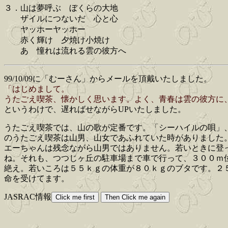
３．山は夢呼ぶ ぼくらの大地
ザイルにつないだ 心と心
ヤッホーヤッホー
赤く輝け 夕焼け小焼け
あゝ憧れは流れる雲の彼方へ
99/10/09に「むーさん」からメールを頂戴いたしました。
「はじめまして。
うたごえ喫茶、懐かしく思います。よく、青春は雲の彼方に
というわけで、遅ればせながらUPいたしました。
うたごえ喫茶では、山の歌が定番です。「シーハイルの唄」
のうたごえ喫茶は山男、山女であふれていた時がありました
エーちゃんは残念ながら山男ではありません。若いときに登
ね。それも、つつじヶ丘の駐車場まで車で行って、３００ｍ
絶え。若いころは５５ｋｇの体重が８０ｋｇのブタです。２
命を受けてます。
JASRAC情報