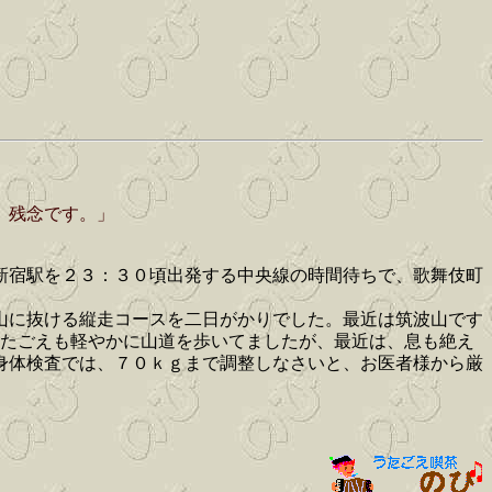
、残念です。」
新宿駅を２３：３０頃出発する中央線の時間待ちで、歌舞伎町
山に抜ける縦走コースを二日がかりでした。最近は筑波山です
うたごえも軽やかに山道を歩いてましたが、最近は、息も絶え
身体検査では、７０ｋｇまで調整しなさいと、お医者様から厳