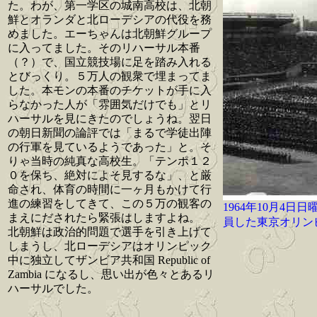
た。わが、第一学区の城南高校は、北朝
鮮とオランダと北ローデシアの代役を務
めました。エーちゃんは北朝鮮グループ
に入ってました。そのリハーサル本番
（？）で、国立競技場に足を踏み入れる
とびっくり。５万人の観衆で埋まってま
した。本モンの本番のチケットが手に入
らなかった人が「雰囲気だけでも」とリ
ハーサルを見にきたのでしょうね。翌日
の朝日新聞の論評では「まるで学徒出陣
の行軍を見ているようであった」と。そ
りゃ当時の純真な高校生。「テンポ１２
０を保ち、絶対によそ見するな」、と厳
命され、体育の時間に一ヶ月もかけて行
進の練習をしてきて、この５万の観客の
1964年10月4
まえにだされたら緊張はしますよね。
員した東京オリン
北朝鮮は政治的問題で選手を引き上げて
しまうし、北ローデシアはオリンピック
中に独立してザンビア共和国 Republic of
Zambia になるし、思い出が色々とあるリ
ハーサルでした。