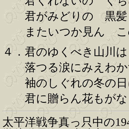
君くれないの くち
君がみどりの 黒髪
またいつか見ん こ
４．君のゆくべき山川は
落つる涙にみえわか
袖のしぐれの冬の日
君に贈らん花もがな
太平洋戦争真っ只中の19