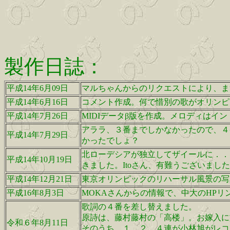
製作日誌：
平成14年6月09日
マルちゃんからのリクエストにより、ま
平成14年6月16日
コメント作成。何で惜別の歌がオリンピ
平成14年7月26日
MIDIデータβ版を作成。メロディはインド
アララ、３番までしかなかったので、４
平成14年7月29日
かったでしょ？
北ローデシアが独立してザイールに．．
平成14年10月19日
きました。Itoさん、有難うございまし
平成14年12月21日
東京オリンピックのリハーサル風景の写
平成16年8月3日
MOKAさんからの情報で、中大のHPリ
歌詞の４番を差し替えました。
原詩は、藤村藤村の「高楼」。お嫁入に
令和６年8月11日
そのうち、１，２，４連が小林旭がレコ