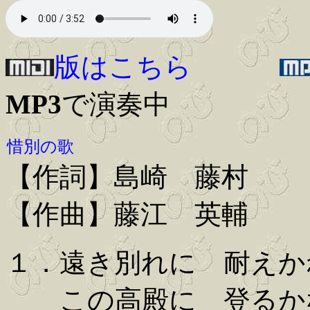
版はこちら
MP3
で演奏中
惜別の歌
【作詞】島崎 藤村
【作曲】藤江 英輔
１．遠き別れに 耐えか
この高殿に 登るか