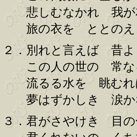
悲しむなかれ 我が
旅の衣を ととのえ
２．別れと言えば 昔よ
この人の世の 常な
流るる水を 眺むれ
夢はずかしき 涙か
３．君がさやけき 目の