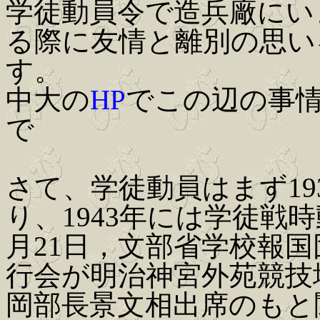
学徒動員令で造兵廠にい
る際に友情と離別の思い
す。
中大の
HP
でこの辺の事
で
さて、学徒動員はまず19
り、1943年には学徒戦
月21日，文部省学校報
行会が明治神宮外苑競技
岡部長景文相出席のもと