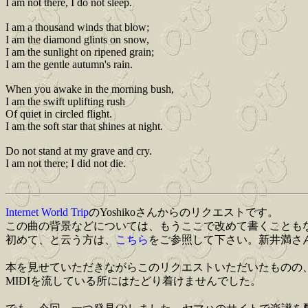
I am not there, I do not sleep.
I am a thousand winds that blow;
I am the diamond glints on snow,
I am the sunlight on ripened grain;
I am the gentle autumn's rain.
When you awake in the morning bush,
I am the swift uplifting rush
Of quiet in circled flight.
I am the soft star that shines at night.
Do not stand at my grave and cry.
I am not there; I did not die.
Internet World Trip
のYoshikoさんからのリクエストです。
この曲の背景などについては、もうここで改めて書くことも
初めて、と云う方は、
こちら
をご参照して下さい。新井満さ
本を見せていただきながらこのリクエストいただいたものの
MIDIを流している所にはたどり着けませんでした。