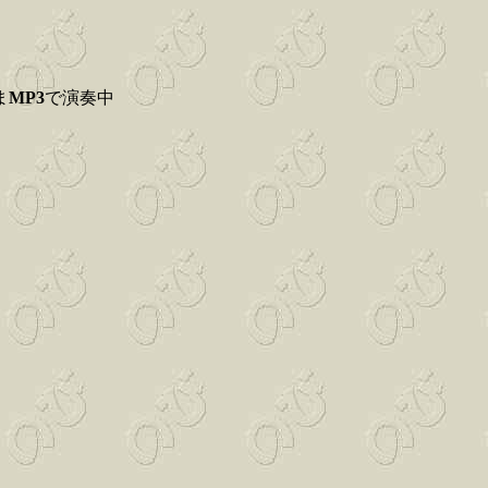
ま
MP3
で演奏中