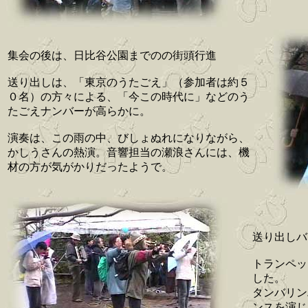
集会の後は、日比谷公園までのの街頭行進
送り出しは、「東京のうたごえ」（参加者は約５
０名）の方々による、「今この時代に」などのう
たごえナンバーが高らかに。
演奏は、この雨の中、びしょぬれになりながら、
かしうさんの熱演。音響担当の瀬浪さんには、機
材の方が気がかりだったようで。
送り出しバ
トランペッ
した。
タンバリン
ンスを演じ