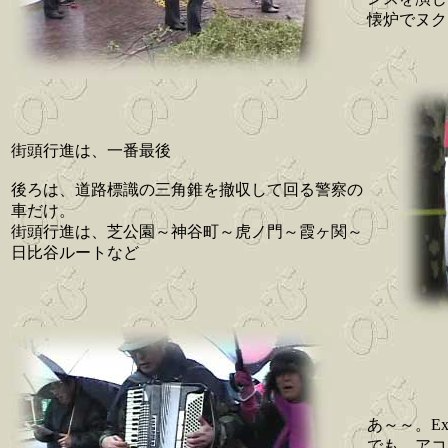
懐炉でヌク
街頭行進は、一番最後
後ろは、道路標識の三角錐を撤収して回る警察の
車だけ。
街頭行進は、芝公園～神谷町～虎ノ門～霞ヶ関～
日比谷ルートなど
あ～～。Ex
でも、アコ