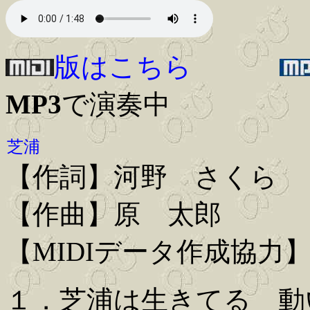
版はこちら
MP3
で演奏中
芝浦
【作詞】河野 さくら
【作曲】原 太郎
【MIDIデータ作成協力】Iwa
１．芝浦は生きてる 動