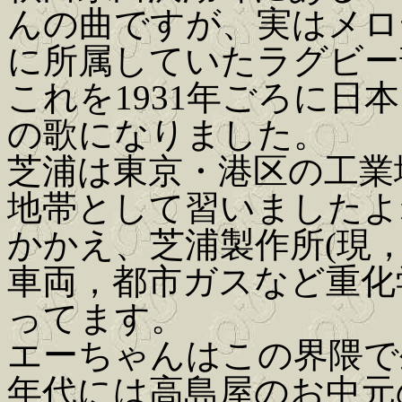
んの曲ですが、実はメロ
に所属していたラグビー
これを1931年ごろに日
の歌になりました。
芝浦は東京・港区の工業
地帯として習いましたよ
かかえ、芝浦製作所(現
車両，都市ガスなど重化
ってます。
エーちゃんはこの界隈で
年代には高島屋のお中元