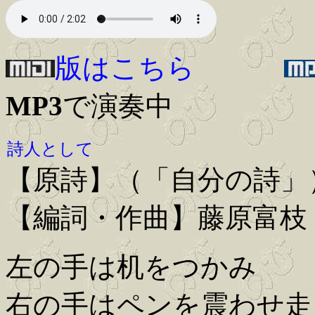
版はこちら
MP3
で演奏中
詩人として
【原詩】（「自分の詩」
【編詞・作曲】藤原富枝
左の手は机をつかみ
右の手はペンを震わせ走