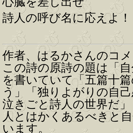
心臓を差し出せ
詩人の呼び名に応えよ！
作者、はるかさんのコメ
この詩の原詩の題は「自
を書いていて「五篇十篇
う」「独りよがりの自
泣きごと詩人の世界だ」
人とはかくあるべきと自
います。