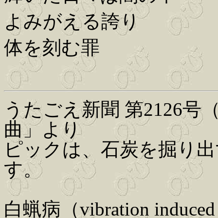
よみがえる誇り
体を刻む罪
うたごえ新聞 第2126号（
曲」より
ピックは、石炭を掘り出
す。
白蝋病（vibration induc