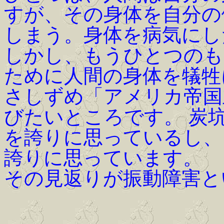
すが、その身体を自分の
しまう。身体を病気にし
しかし、もうひとつのも
ために人間の身体を犠牲
さしずめ「アメリカ帝国
びたいところです。 炭
を誇りに思っているし、
誇りに思っています。
その見返りが振動障害と