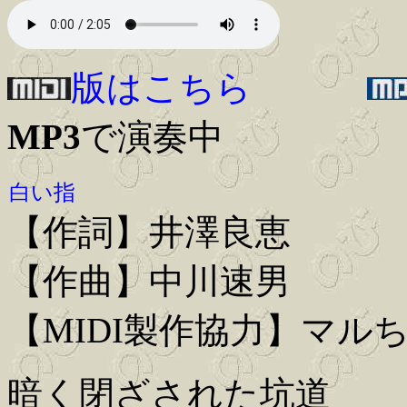
版はこちら
MP3
で演奏中
白い指
【作詞】井澤良恵
【作曲】中川速男
【MIDI製作協力】マル
暗く閉ざされた坑道