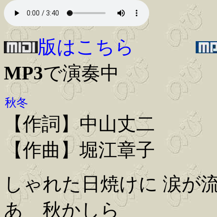
版はこちら
MP3
で演奏中
秋冬
【作詞】中山丈二
【作曲】堀江章子
しゃれた日焼けに 涙が
あゝ秋かしら