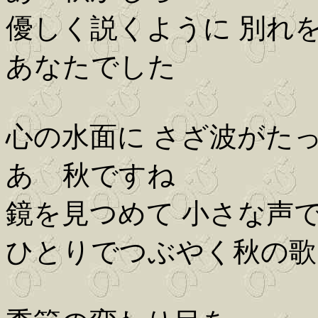
優しく説くように 別れ
あなたでした
心の水面に さざ波がた
あゝ秋ですね
鏡を見つめて 小さな声
ひとりでつぶやく秋の歌