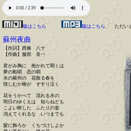
版はこちら
版はこちら
ただい
蘇州夜曲
【作詞】西條 八十
【作曲】服部 良一
君がみ胸に 抱かれて聞くは
夢の船唄 恋の唄
水の蘇州の 花散る春を
惜しむか柳が すすり泣く
花をうかべて 流れる水の
明日のゆくえは 知らねども
こよい映した ふたりの姿
消えてくれるな いつまでも
髪に飾ろか くちづけしよか