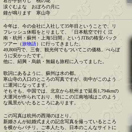
君が手折りし 桃の花
涙ぐむよな おぼろの月に
鐘が鳴ります 寒山寺
今年は、今の会社に入社して35年目ということで、リ
フレッシュ休暇をとりまして、「日本航空で行く 江
南・杭州・蘇州・上海5日間」というJTBの格安パック
ツアー（
旅物語
）に行ってきました。
49,800円で、三食、観光何でもついてこの価格。べらぼ
うに安かったです。
他に、紹興・烏鎮・無錫も旅程に入ってました。
歌詞にあるように、蘇州は水の都。
寒山寺の入口のところの写真ですが、街中がこのよう
に運河になってます。
そもそも、中国では、北京から杭州まで延長1,794kmの
大運河が作られており、特にこの江南地域はこのよう
な風景がいたるところにあります。
この写真は杭州の西湖のほとり。
新婚さんが結婚式まえの記念写真を撮っているところ
を横からパチリ。ご本人たち、日本のこんなサイトに